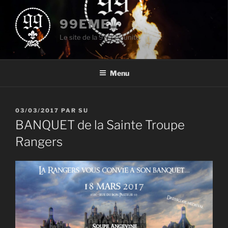
Aller
au
99EME
contenu
Le site de la 99eme unité.
principal
Menu
PUBLIÉ
03/03/2017
PAR
SU
LE
BANQUET de la Sainte Troupe
Rangers