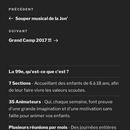
Navigation
Article
PRÉCÉDENT
de
précédent
Souper musical de la Jon’
l’article
Article
SUIVANT
suivant
Grand Camp 2017 !!!
La 99e, qu'est-ce que c'est ?
7 Sections
- Accueillant des enfants de 6 à 18 ans, afin
de leur faire vivre les valeurs scoutes.
35 Animateurs
- Qui, chaque semaine, font preuve
d'une grande imagination et d'une motivation sans
faille pour animer vos enfants.
Plusieurs réunions par mois
- Des journées entières