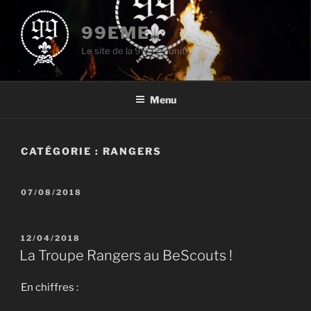
Aller
au
99EME
contenu
Le site de la 99eme unité.
principal
Menu
CATÉGORIE :
RANGERS
PUBLIÉ
07/08/2018
LE
PUBLIÉ
12/04/2018
LE
La Troupe Rangers au BeScouts !
En chiffres :