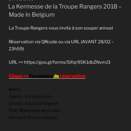
LE
La Kermesse de la Troupe Rangers 2018 –
Made In Belgium
La Troupe Rangers vous invite à son souper annuel
Réservation via QRcode ou via URL
(AVANT 28/02 –
23h59)
URL => https://goo.gl/forms/SIfqr95K1dbZNvmJ3
Clique =>
Formulaire
de
réservation
Menu
Apero: Zizi coin-coin
Entrée: Soupe à l’oignon
Plat: Waterzooi de poulet
Dessert: Gaufre maison