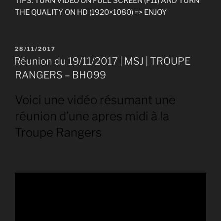
TIPS: TURN VIDEO ON FULL SCREEN (F11) AND TURN
THE QUALITY ON HD (1920×1080) => ENJOY
PUBLIÉ
28/11/2017
LE
Réunion du 19/11/2017 | MSJ | TROUPE
RANGERS – BH099
Voici une vidéo résumant une
réunion d’une apres midi à la
Troupe Rangers