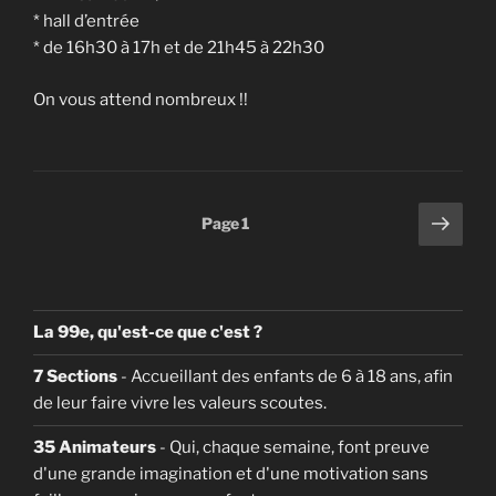
* hall d’entrée
* de 16h30 à 17h et de 21h45 à 22h30
On vous attend nombreux !!
Pagination
Page
Page
1
suiv
des
publications
La 99e, qu'est-ce que c'est ?
7 Sections
- Accueillant des enfants de 6 à 18 ans, afin
de leur faire vivre les valeurs scoutes.
35 Animateurs
- Qui, chaque semaine, font preuve
d'une grande imagination et d'une motivation sans