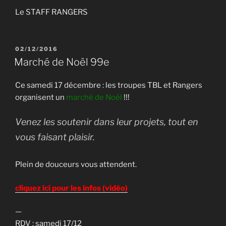
Le STAFF RANGERS
PUBLIÉ
02/12/2016
LE
Marché de Noël 99e
Ce samedi 17 décembre : les troupes TBL et Rangers
organisent un
marché de Noël
!!!
Venez les soutenir dans leur projets, tout en
vous faisant plaisir.
Plein de douceurs vous attendent.
cliquez ici pour les infos (vidéo)
—
RDV : samedi 17/12