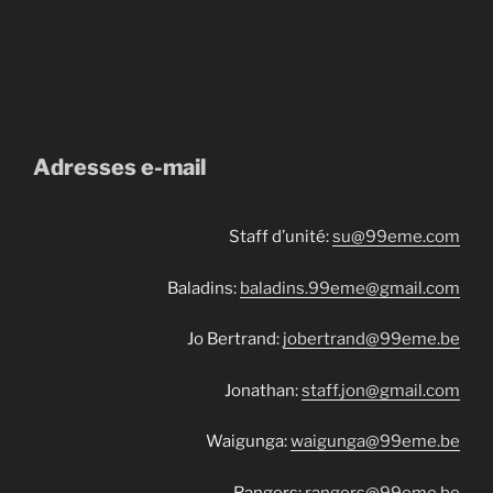
Adresses e-mail
Staff d’unité:
su@99eme.com
Baladins:
baladins.99eme@gmail.com
Jo Bertrand:
jobertrand@99eme.be
Jonathan:
staff.jon@gmail.com
Waigunga:
waigunga@99eme.be
Rangers:
rangers@99eme.be