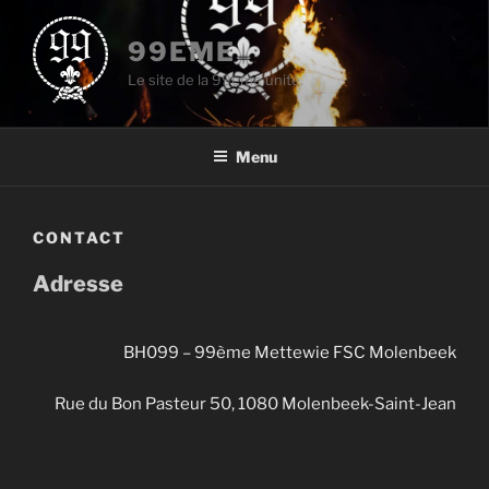
Aller
au
99EME
contenu
Le site de la 99eme unité.
principal
Menu
CONTACT
Adresse
BH099 – 99ème Mettewie FSC Molenbeek
Rue du Bon Pasteur 50, 1080 Molenbeek-Saint-Jean